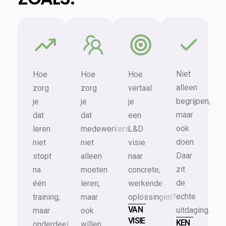
Niet
Hoe
Hoe
Hoe
alleen
zorg
zorg
vertaal
begrijpen,
je
je
je
maar
dat
dat
een
ook
leren
medewerkers
L&D
doen.
niet
niet
visie
Daar
stopt
alleen
naar
zit
na
moeten
concrete,
de
één
leren,
werkende
echte
training,
maar
oplossingen?
VAN
uitdaging.
maar
ook
VISIE
KEN
onderdeel
wíllen