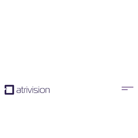
OPLOSSINGEN DIE
BLIJVEN WERKEN
Organisaties staan continu voor de uitdaging om
medewerkers te laten ontwikkelen, betrokken te
houden en kennis écht toe te passen in de praktijk.
Atrivision helpt om deze vraagstukken om te zetten in
concrete, effectieve oplossingen.