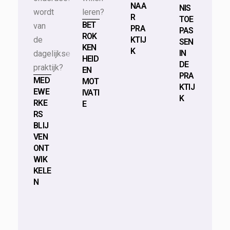
NAA
NIS
wordt
leren?
R
TOE
BET
van
PRA
PAS
ROK
de
KTIJ
SEN
KEN
K
IN
dagelijkse
HEID
DE
praktijk?
EN
PRA
MED
MOT
KTIJ
EWE
IVATI
K
RKE
E
RS
BLIJ
VEN
ONT
WIK
KELE
N