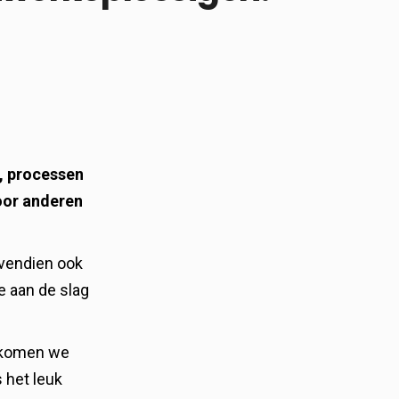
n, processen
oor anderen
ovendien ook
e aan de slag
 komen we
 het leuk