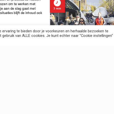
 ervaring te bieden door je voorkeuren en herhaalde bezoeken te
t gebruik van ALLE cookies. Je kunt echter naar "Cookie instellingen"
 aanbestedingsprocedure bij onze medewerkers. Hoe kunn
dhoven contact met ons opnam. Je eerste gedachte is 
n verandering van gedrag als oplossing. Daarbij blijft het n
et aan, maar zetten we casus gestuurde simulaties in om t