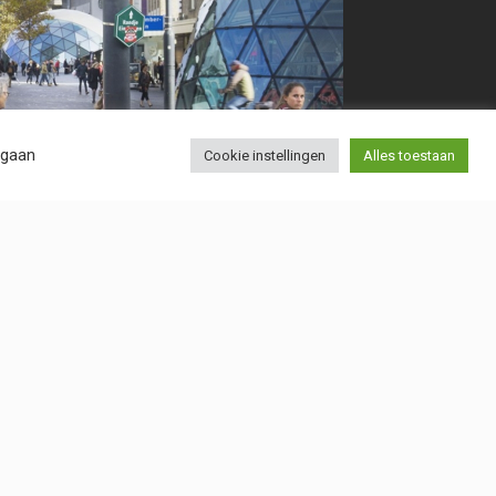
 gaan
Cookie instellingen
Alles toestaan
en we dit
misschien
iet alleen bij
e zorgen dat