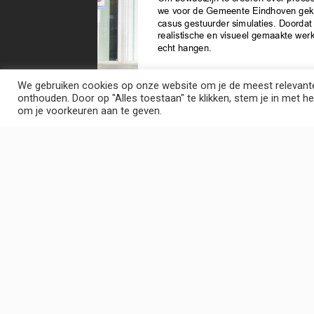
We gebruiken cookies op onze website om je de meest relevante
onthouden. Door op "Alles toestaan" te klikken, stem je in met he
om je voorkeuren aan te geven.
“Er is niet genoeg kennis over ons inkoopbeleid en de
oplossen?” Dat was de vraag waarmee de Gemeente Ein
‘kennis bijbrengen’. Maar bij Atrivision geloven we vooral i
het delen van informatie, daar ontkom je in dit geval ni