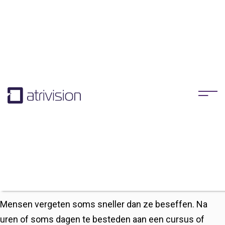
Atrivision
25/03/2022
Online Academies
By
Het positieve effect van
Micro-learning binnen
online Academies
Mensen vergeten soms sneller dan ze beseffen. Na
uren of soms dagen te besteden aan een cursus of